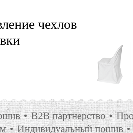
вление чехлов
овки
ошив
B2B партнерство
Про
ям
Индивидуальный пошив